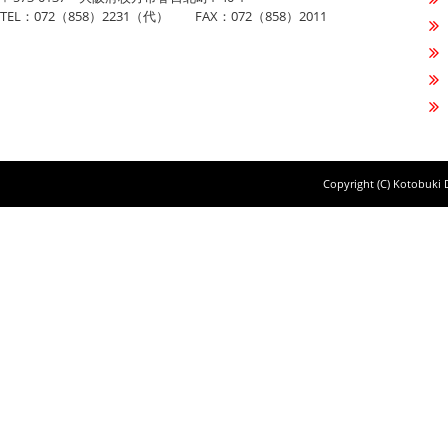
TEL：072（858）2231（代） FAX：072（858）2011
Copyright (C) Kotobuki D