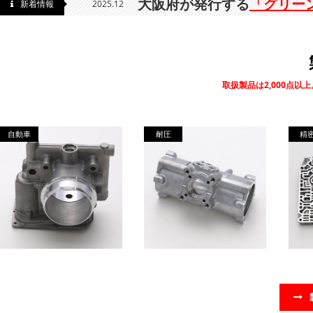
大阪府が発行する
「グリー
新着情報
2025.12
取扱製品は2,000点
自動車
耐圧
精