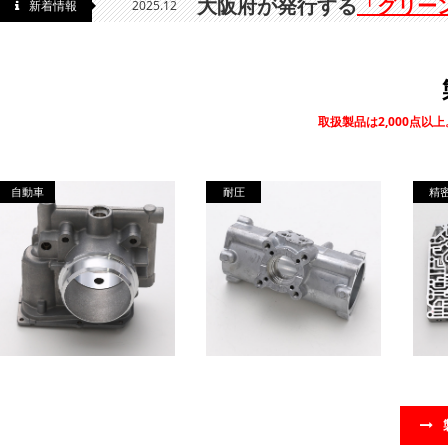
大阪府が発行する
「グリー
新着情報
2025.12
取扱製品は2,000点
自動車
耐圧
精