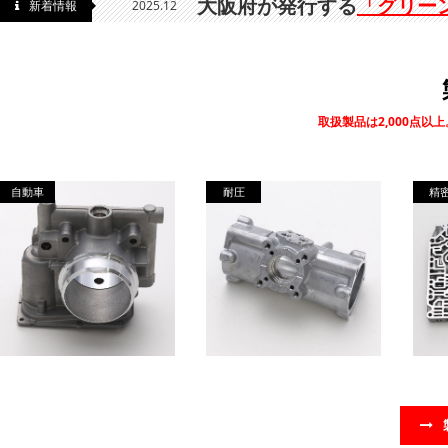
大阪府が発行する
「グリー
新着情報
2025.12
取扱製品は2,000点
自動車
耐圧
精